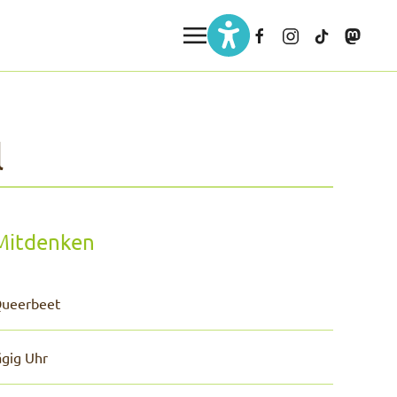
l
Mitdenken
ueerbeet
gig Uhr