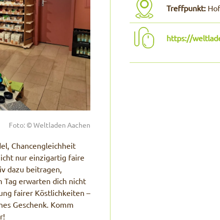
Treffpunkt:
Hof
https://weltla
Foto: © Weltladen Aachen
el, Chancengleichheit
cht nur einzigartig faire
iv dazu beitragen,
 Tag erwarten dich nicht
g fairer Köstlichkeiten –
leines Geschenk. Komm
r!