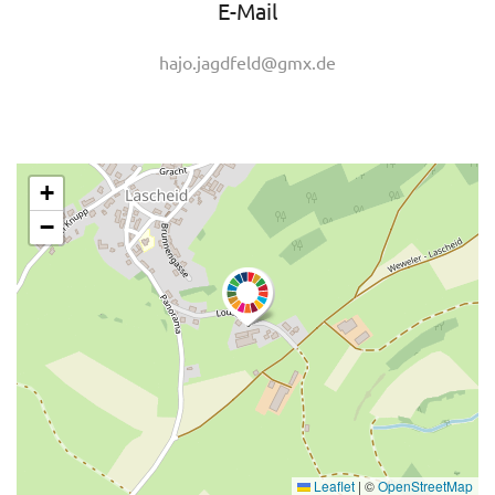
E-Mail
hajo.jagdfeld@gmx.de
+
−
Leaflet
|
©
OpenStreetMap