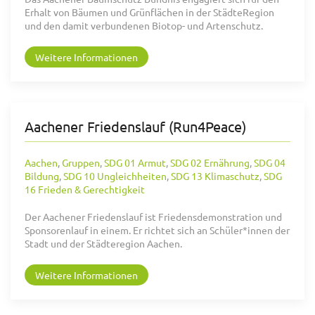
Erhalt von Bäumen und Grünflächen in der StädteRegion
und den damit verbundenen Biotop- und Artenschutz.
Weitere Informationen
Aachener Friedenslauf (Run4Peace)
Aachen
,
Gruppen
,
SDG 01 Armut
,
SDG 02 Ernährung
,
SDG 04
Bildung
,
SDG 10 Ungleichheiten
,
SDG 13 Klimaschutz
,
SDG
16 Frieden & Gerechtigkeit
Der Aachener Friedenslauf ist Friedensdemonstration und
Sponsorenlauf in einem. Er richtet sich an Schüler*innen der
Stadt und der Städteregion Aachen.
Weitere Informationen