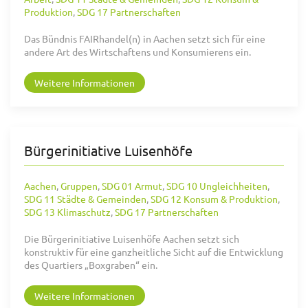
Produktion
,
SDG 17 Partnerschaften
Das Bündnis FAIRhandel(n) in Aachen setzt sich für eine
andere Art des Wirtschaftens und Konsumierens ein.
Weitere Informationen
Bürgerinitiative Luisenhöfe
Aachen
,
Gruppen
,
SDG 01 Armut
,
SDG 10 Ungleichheiten
,
SDG 11 Städte & Gemeinden
,
SDG 12 Konsum & Produktion
,
SDG 13 Klimaschutz
,
SDG 17 Partnerschaften
Die Bürgerinitiative Luisenhöfe Aachen setzt sich
konstruktiv für eine ganzheitliche Sicht auf die Entwicklung
des Quartiers „Boxgraben“ ein.
Weitere Informationen