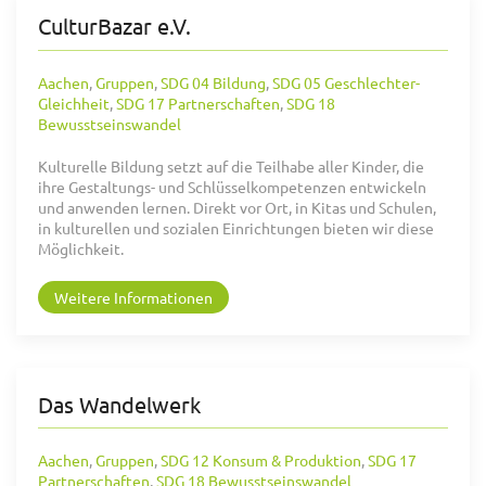
CulturBazar e.V.
Aachen
,
Gruppen
,
SDG 04 Bildung
,
SDG 05 Geschlechter-
Gleichheit
,
SDG 17 Partnerschaften
,
SDG 18
Bewusstseinswandel
Kulturelle Bildung setzt auf die Teilhabe aller Kinder, die
ihre Gestaltungs- und Schlüsselkompetenzen entwickeln
und anwenden lernen. Direkt vor Ort, in Kitas und Schulen,
in kulturellen und sozialen Einrichtungen bieten wir diese
Möglichkeit.
Weitere Informationen
Das Wandelwerk
Aachen
,
Gruppen
,
SDG 12 Konsum & Produktion
,
SDG 17
Partnerschaften
,
SDG 18 Bewusstseinswandel