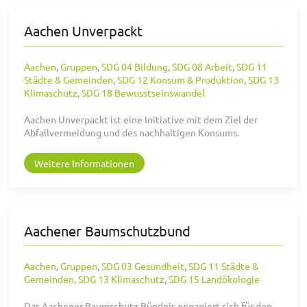
Aachen Unverpackt
Aachen
,
Gruppen
,
SDG 04 Bildung
,
SDG 08 Arbeit
,
SDG 11
Städte & Gemeinden
,
SDG 12 Konsum & Produktion
,
SDG 13
Klimaschutz
,
SDG 18 Bewusstseinswandel
Aachen Unverpackt ist eine Initiative mit dem Ziel der
Abfallvermeidung und des nachhaltigen Konsums.
Weitere Informationen
Aachener Baumschutzbund
Aachen
,
Gruppen
,
SDG 03 Gesundheit
,
SDG 11 Städte &
Gemeinden
,
SDG 13 Klimaschutz
,
SDG 15 Landökologie
Das Aachener Baumschutz Bündnis engagiert sich für den