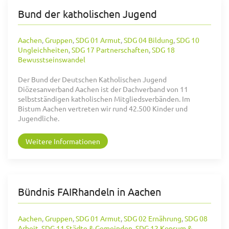
Bund der katholischen Jugend
Aachen
,
Gruppen
,
SDG 01 Armut
,
SDG 04 Bildung
,
SDG 10
Ungleichheiten
,
SDG 17 Partnerschaften
,
SDG 18
Bewusstseinswandel
Der Bund der Deutschen Katholischen Jugend
Diözesanverband Aachen ist der Dachverband von 11
selbstständigen katholischen Mitgliedsverbänden. Im
Bistum Aachen vertreten wir rund 42.500 Kinder und
Jugendliche.
Weitere Informationen
Bündnis FAIRhandeln in Aachen
Aachen
,
Gruppen
,
SDG 01 Armut
,
SDG 02 Ernährung
,
SDG 08
Arbeit
,
SDG 11 Städte & Gemeinden
,
SDG 12 Konsum &