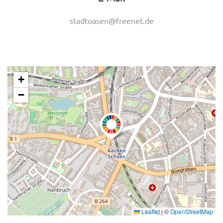
stadtoasen@freenet.de
+
−
Leaflet
|
©
OpenStreetMap