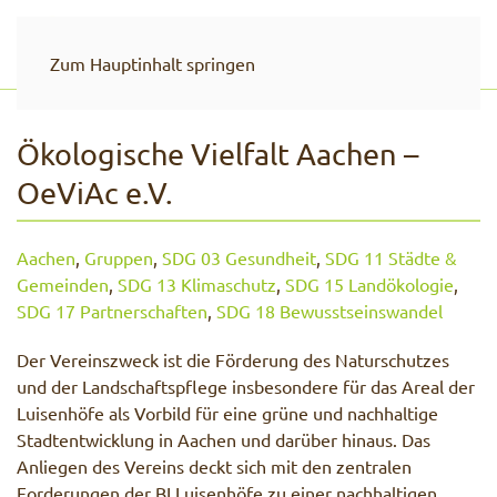
Zum Hauptinhalt springen
Ökologische Vielfalt Aachen –
OeViAc e.V.
Aachen
,
Gruppen
,
SDG 03 Gesundheit
,
SDG 11 Städte &
Gemeinden
,
SDG 13 Klimaschutz
,
SDG 15 Landökologie
,
SDG 17 Partnerschaften
,
SDG 18 Bewusstseinswandel
Der Vereinszweck ist die Förderung des Naturschutzes
und der Landschaftspflege insbesondere für das Areal der
Luisenhöfe als Vorbild für eine grüne und nachhaltige
Stadtentwicklung in Aachen und darüber hinaus. Das
Anliegen des Vereins deckt sich mit den zentralen
Forderungen der BI Luisenhöfe zu einer nachhaltigen