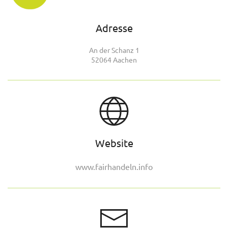
Adresse
An der Schanz 1
52064 Aachen
Website
www.fairhandeln.info