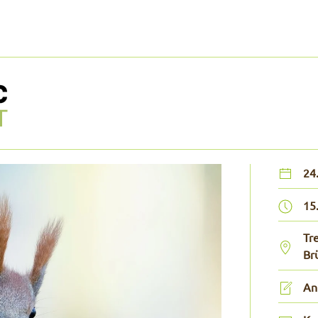
24
15
Tr
Br
An