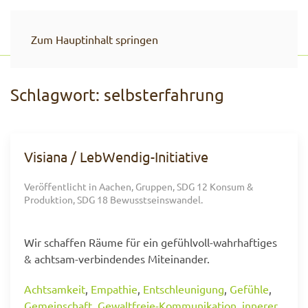
Zum Hauptinhalt springen
Schlagwort:
selbsterfahrung
Visiana / LebWendig-Initiative
Veröffentlicht in
Aachen
,
Gruppen
,
SDG 12 Konsum &
Produktion
,
SDG 18 Bewusstseinswandel
.
Wir schaffen Räume für ein gefühlvoll-wahrhaftiges
& achtsam-verbindendes Miteinander.
Achtsamkeit
,
Empathie
,
Entschleunigung
,
Gefühle
,
Gemeinschaft
,
Gewaltfreie-Kommunikation
,
innerer