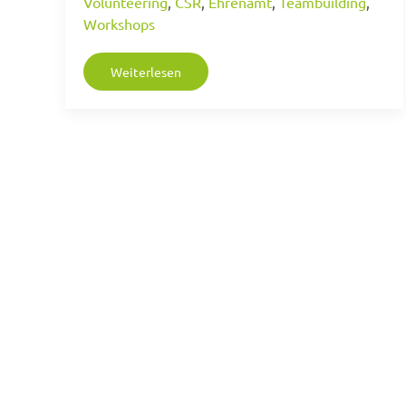
Volunteering
,
CSR
,
Ehrenamt
,
Teambuilding
,
Workshops
Weiterlesen