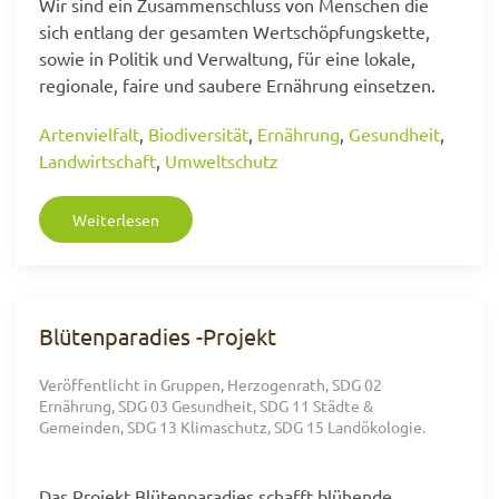
Wir sind ein Zusammenschluss von Menschen die
sich entlang der gesamten Wertschöpfungskette,
sowie in Politik und Verwaltung, für eine lokale,
regionale, faire und saubere Ernährung einsetzen.
Artenvielfalt
,
Biodiversität
,
Ernährung
,
Gesundheit
,
Landwirtschaft
,
Umweltschutz
Weiterlesen
Blütenparadies -Projekt
Veröffentlicht in
Gruppen
,
Herzogenrath
,
SDG 02
Ernährung
,
SDG 03 Gesundheit
,
SDG 11 Städte &
Gemeinden
,
SDG 13 Klimaschutz
,
SDG 15 Landökologie
.
Das Projekt Blütenparadies schafft blühende